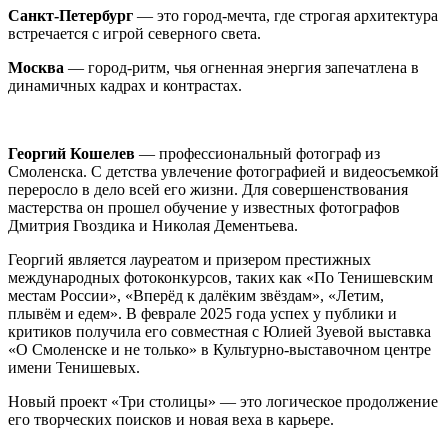
Санкт-Петербург
— это город-мечта, где строгая архитектура
встречается с игрой северного света.
Москва
— город-ритм, чья огненная энергия запечатлена в
динамичных кадрах и контрастах.
Георгий Кошелев
— профессиональный фотограф из
Смоленска. С детства увлечение фотографией и видеосъемкой
переросло в дело всей его жизни. Для совершенствования
мастерства он прошел обучение у известных фотографов
Дмитрия Гвоздика и Николая Дементьева.
Георгий является лауреатом и призером престижных
международных фотоконкурсов, таких как «По Тенишевским
местам России», «Вперёд к далёким звёздам», «Летим,
плывём и едем». В феврале 2025 года успех у публики и
критиков получила его совместная с Юлией Зуевой выставка
«О Смоленске и не только» в Культурно-выставочном центре
имени Тенишевых.
Новый проект «Три столицы» — это логическое продолжение
его творческих поисков и новая веха в карьере.