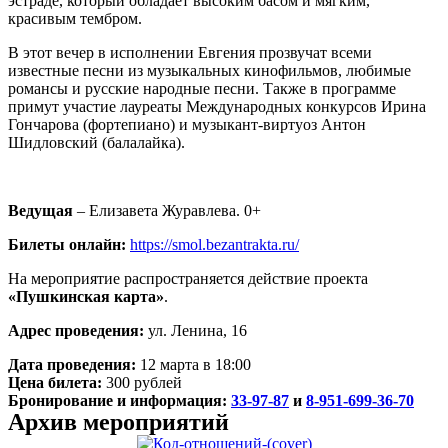
эстраде, который обладает высоким басом и мягким,
красивым тембром.
В этот вечер в исполнении Евгения прозвучат всеми
известные песни из музыкальных кинофильмов, любимые
романсы и русские народные песни. Также в программе
примут участие лауреаты Международных конкурсов Ирина
Гончарова (фортепиано) и музыкант-виртуоз Антон
Шидловский (балалайка).
Ведущая
– Елизавета Журавлева. 0+
Билеты онлайн:
https://smol.bezantrakta.ru/
На мероприятие распространяется действие проекта
«Пушкинская карта»
.
Адрес проведения:
ул. Ленина, 16
Дата проведения:
12 марта в 18:00
Цена билета:
300 рублей
Бронирование и информация:
33-97-87
и
8-951-699-36-70
Архив мероприятий