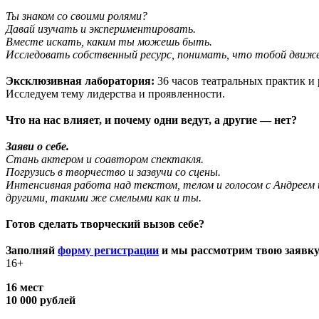
Ты знаком со своими ролями?
Давай изучать и экспериментировать.
Вместе искать, каким ты можешь быть.
Исследовать собственный ресурс, понимать, что тобой движ
⠀
Эксклюзивная лаборатория:
36 часов театральных практик и 
Исследуем тему лидерства и проявленности.
⠀
Что на нас влияет, и почему одни ведут, а другие — нет?
⠀
Заяви о себе.
Стань актером и соавтором спектакля.
Погрузись в творчество и зазвучи со сцены.
Интенсивная работа над текстом, телом и голосом с Андреем и
другими, такими же смелыми как и ты.
⠀
Готов сделать творческий вызов себе?
⠀
Заполняй
форму регистрации
и мы рассмотрим твою заявку
16+
16 мест
10 000 рублей